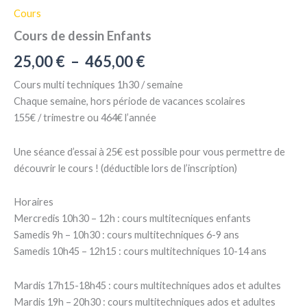
Cours
Cours de dessin Enfants
Plage
25,00
€
–
465,00
€
de
Cours multi techniques 1h30 / semaine
Chaque semaine, hors période de vacances scolaires
prix :
155€ / trimestre ou 464€ l’année
25,00 €
Une séance d’essai à 25€ est possible pour vous permettre de
à
découvrir le cours ! (déductible lors de l’inscription)
465,00 €
Horaires
Mercredis 10h30 – 12h : cours multitecniques enfants
Samedis 9h – 10h30 : cours multitechniques 6-9 ans
Samedis 10h45 – 12h15 : cours multitechniques 10-14 ans
Mardis 17h15-18h45 : cours multitechniques ados et adultes
Mardis 19h – 20h30 : cours multitechniques ados et adultes