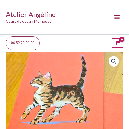
Aller
au
Atelier Angéline
contenu
Main
Cours de dessin Mulhouse
Menu
06 52 79 01 08