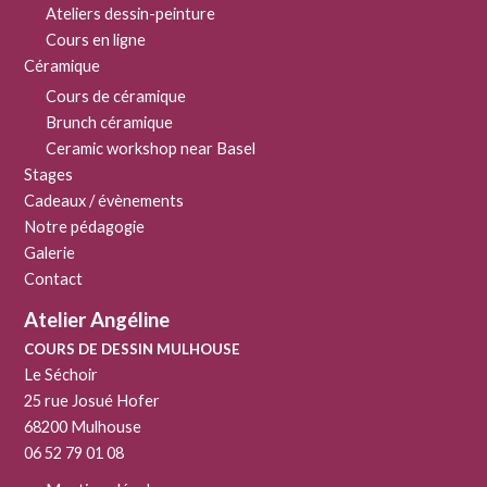
choisies
Ateliers dessin-peinture
sur
Cours en ligne
la
Céramique
page
Cours de céramique
du
Brunch céramique
produit
Ceramic workshop near Basel
Stages
Cadeaux / évènements
Notre pédagogie
Galerie
Contact
Atelier Angéline
COURS DE DESSIN MULHOUSE
Le Séchoir
25 rue Josué Hofer
68200 Mulhouse
06 52 79 01 08