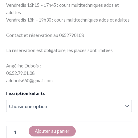
Vendredis 16h15 – 17h45 : cours multitechniques ados et
adultes
Vendredis 18h – 19h30 : cours multitechniques ados et adultes
Contact et réservation au 0652790108
La réservation est obligatoire, les places sont limitées
Angéline Dubois :
06.52.79.01.08
adubois660@gmail.com
Inscription Enfants
quantité
Ajouter au panier
de