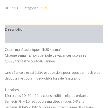
Cours
de
UGS :
ND
Catégorie :
Cours
dessin
Enfants
Description
Informations complémentaires
Cours multi techniques 1h30 / semaine
Chaque semaine, hors période de vacances scolaires
155€ / trimestre ou 464€ l’année
Une séance d’essai à 25€ est possible pour vous permettre de
découvrir le cours ! (déductible lors de l’inscription)
Horaires
Mercredis 10h30 – 12h : cours multitecniques enfants
Samedis 9h – 10h30 : cours multitechniques 6-9 ans
Samedis 10h45 – 12h15 : cours multitechniques 10-14 ans