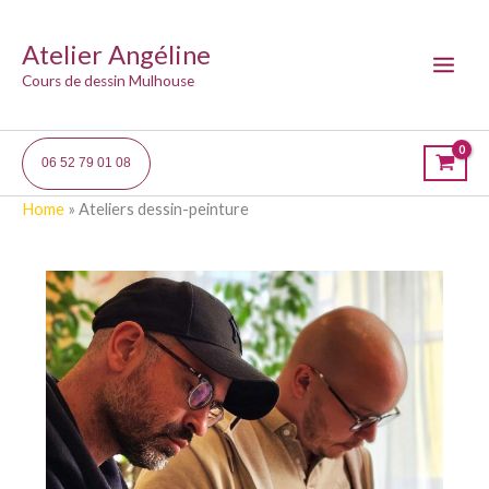
Aller
au
Atelier Angéline
contenu
Main
Cours de dessin Mulhouse
Menu
06 52 79 01 08
Home
»
Ateliers dessin-peinture